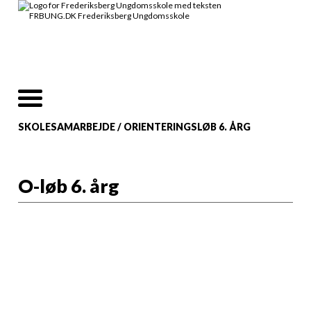
SKOLESAMARBEJDE
/
ORIENTERINGSLØB 6. ÅRG
O-løb 6. årg
I samarbejde med
Zoologisk have
afholder
Ungdomsskolen O-
løb i Zoo.