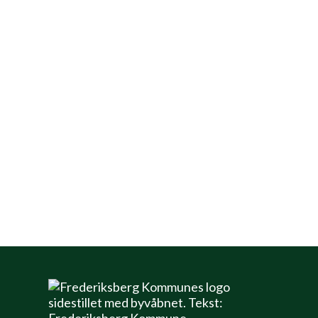
O-løb i zoo er et løb, hvor eleverne vil
stifte bekendtskab med
målestoksforhold, ret vending af kort og
signaturforklaring. Eleverne skal i grupper
af 2-3 gå rundt i Zoo og finde de
indtegnede poster på kortet. Undervejs
vil eleverne blive stillet simple opgaver,
som skal løses. Disse samler vi op på i
plenum efter løbet.