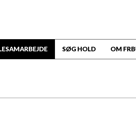
LESAMARBEJDE
SØG HOLD
OM FR
ngdomsskolen blive præsenteret for
.
leverne om de friluftsmuligheder,