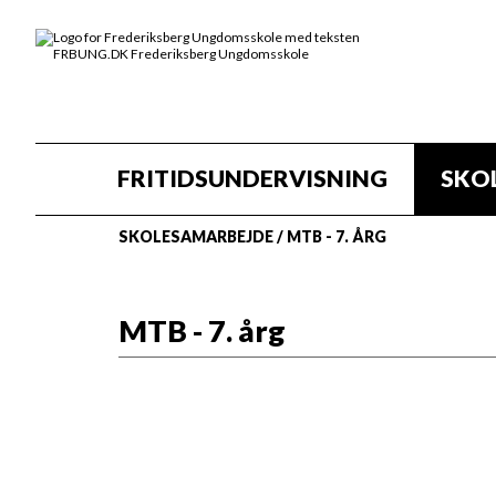
FRITIDSUNDERVISNING
SKO
SKOLESAMARBEJDE
/
MTB - 7. ÅRG
MTB - 7. årg
Alle eleverne på 7. årgang vil af U
en tur på mountainbike i Hareskoven
Tilbuddet vil være med til at lære e