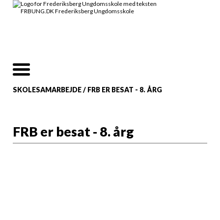
SKOLESAMARBEJDE
/
FRB ER BESAT - 8. ÅRG
FRB er besat - 8. årg
Ungdomsskolen har
i samarbejde med
Frederiksberg
lokalarkiv udviklet
og afholder