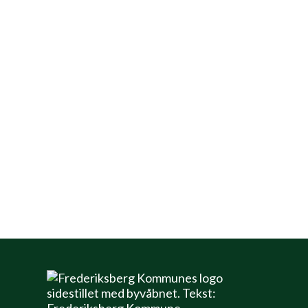
O-løb i zoo er et løb, hvor eleverne vil
stifte bekendtskab med
målestoksforhold, ret vending af kort og
signaturforklaring. Eleverne skal i grupper
af 2-3 gå rundt i Zoo og finde de
indtegnede poster på kortet. Undervejs
vil eleverne blive stillet simple opgaver,
som skal løses. Disse samler vi op på i
plenum efter løbet.