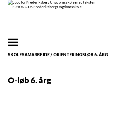
SKOLESAMARBEJDE
/
ORIENTERINGSLØB 6. ÅRG
O-løb 6. årg
I samarbejde med
Zoologisk have
afholder
Ungdomsskolen O-
løb i Zoo.