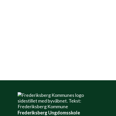
Uanset om du er ny på BMX eller allerede
kan nogle tricks, er der plads til dig!
Glæd dig til masser af action, udvikling og
fede oplevelser på to hjul.
Tilmeld dig nu – og bliv en del af holdet!
Info
Frederiksberg Ungdomsskole