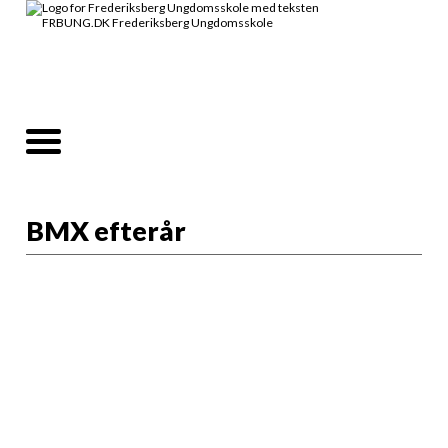
BMX efterår
Klar på fart, tricks og fede spots?
Hop med på vores BMX-hold og træn med
en af Danmarks bedste BMX-undervisere!
Vi ruller rundt til forskellige spots i byen
og arbejder med teknik og kontrol, fart og
flow, tricks og stil, alt sammen i fællesskab
med gode vibes.